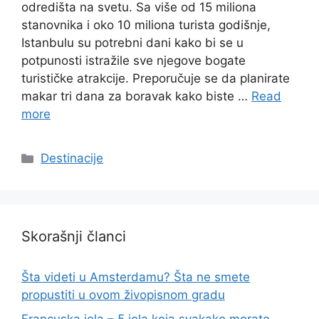
odredišta na svetu. Sa više od 15 miliona
stanovnika i oko 10 miliona turista godišnje,
Istanbulu su potrebni dani kako bi se u
potpunosti istražile sve njegove bogate
turističke atrakcije. Preporučuje se da planirate
makar tri dana za boravak kako biste …
Read
more
Categories
Destinacije
Skorašnji članci
Šta videti u Amsterdamu? Šta ne smete
propustiti u ovom živopisnom gradu
Francuska jela – 5 jela koja svakako morate