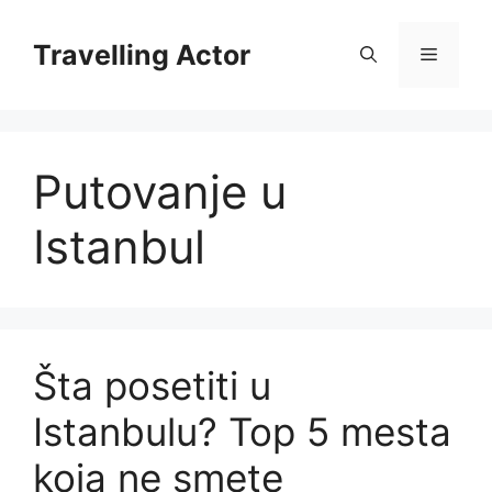
Skip
to
Travelling Actor
Menu
content
Putovanje u
Istanbul
Šta posetiti u
Istanbulu? Top 5 mesta
koja ne smete