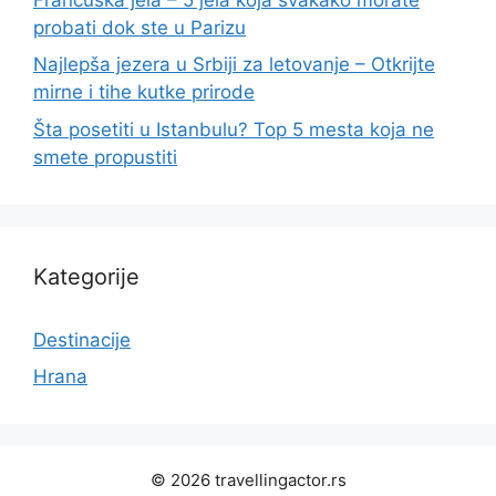
probati dok ste u Parizu
Najlepša jezera u Srbiji za letovanje – Otkrijte
mirne i tihe kutke prirode
Šta posetiti u Istanbulu? Top 5 mesta koja ne
smete propustiti
Kategorije
Destinacije
Hrana
© 2026 travellingactor.rs