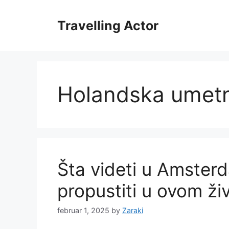
Skip
to
Travelling Actor
content
Holandska umet
Šta videti u Amster
propustiti u ovom ž
februar 1, 2025
by
Zaraki