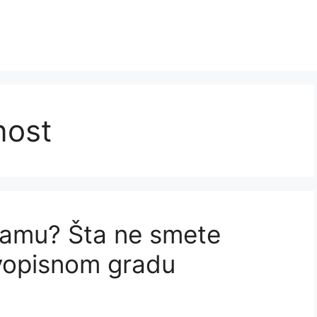
nost
damu? Šta ne smete
ivopisnom gradu