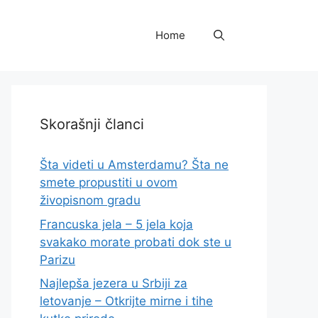
Home
Skorašnji članci
Šta videti u Amsterdamu? Šta ne
smete propustiti u ovom
živopisnom gradu
Francuska jela – 5 jela koja
svakako morate probati dok ste u
Parizu
Najlepša jezera u Srbiji za
letovanje – Otkrijte mirne i tihe