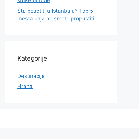
kutke prirode
Šta posetiti u Istanbulu? Top 5
mesta koja ne smete propustiti
Kategorije
Destinacije
Hrana